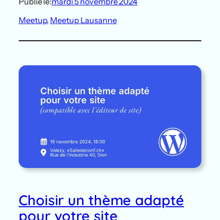
Publié le:
mardi 5 novembre 2024
Meetup
, 
Meetup Lausanne
Choisir un thème adapté
pour votre site