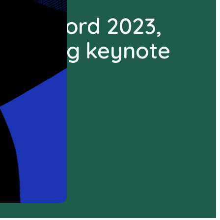
f the Word 2023,
llenweg keynote