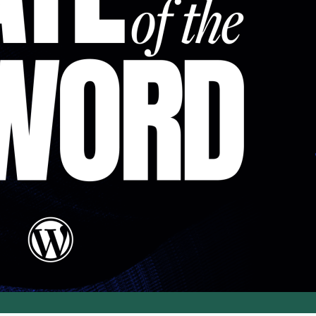
State o
Matt Mu