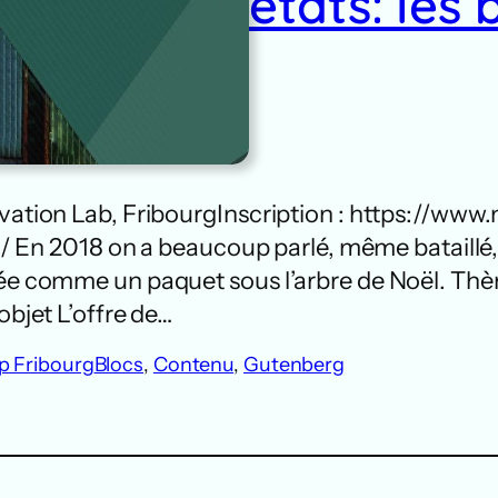
états: les
novation Lab, FribourgInscription : https://w
n 2018 on a beaucoup parlé, même bataillé,
vée comme un paquet sous l’arbre de Noël. Thè
objet L’offre de…
p Fribourg
Blocs
, 
Contenu
, 
Gutenberg