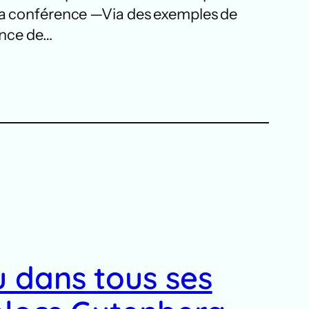
 La conférence —Via des exemples de
ance de…
 dans tous ses