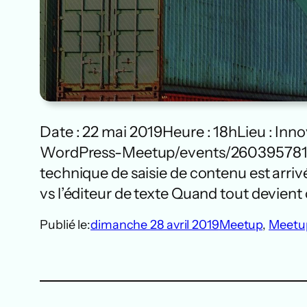
Date : 22 mai 2019Heure : 18hLieu : In
WordPress-Meetup/events/260395781/ E
technique de saisie de contenu est arri
vs l’éditeur de texte Quand tout devient 
Publié le:
dimanche 28 avril 2019
Meetup
, 
Meetu