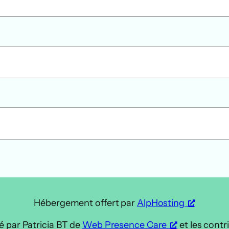
Hébergement offert par
AlpHosting
é par Patricia BT de
Web Presence Care
et les contr