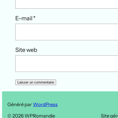
E-mail
*
Site web
Généré par
WordPress
© 2026 WPRomandie
Site gér