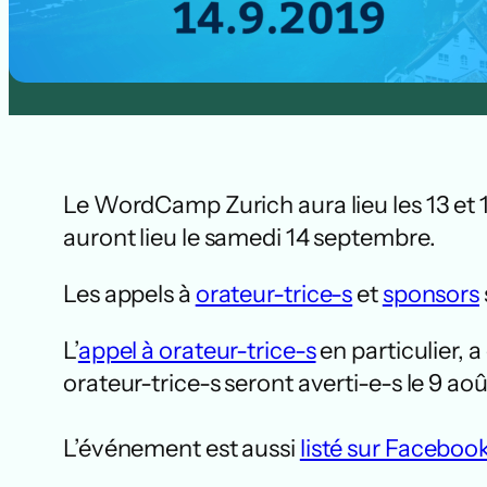
Le WordCamp Zurich aura lieu les 13 et 1
auront lieu le samedi 14 septembre.
Les appels à
orateur-trice-s
et
sponsors
L’
appel à orateur-trice-s
en particulier, 
orateur-trice-s seront averti-e-s le 9 ao
L’événement est aussi
listé sur Faceboo