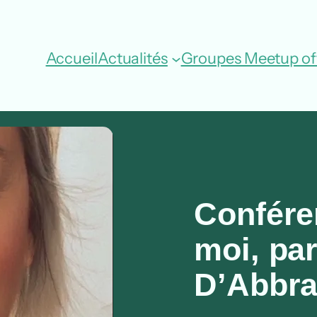
Accueil
Actualités
Groupes Meetup off
Confére
moi, par
D’Abbra