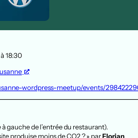
 à 18:30
Lausanne
usanne-wordpress-meetup/events/29842229
e à gauche de l’entrée du restaurant).
ite produise moins de CO2 ? » par
Florian