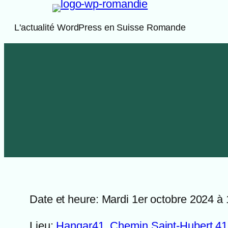
Aller
au
L'actualité WordPress en Suisse Romande
contenu
Date et heure: Mardi 1er octobre 2024 à
Lieu:
Hangar41, Chemin Saint-Hubert 41