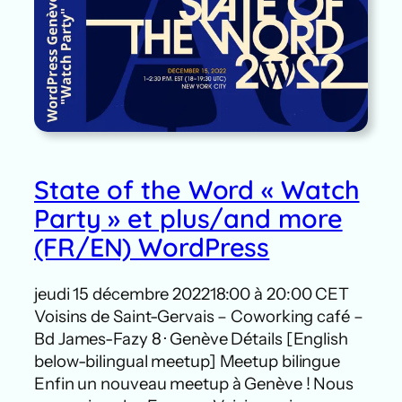
State of the Word « Watch
Party » et plus/and more
(FR/EN) WordPress
jeudi 15 décembre 202218:00 à 20:00 CET
Voisins de Saint-Gervais – Coworking café –
Bd James-Fazy 8 · Genève Détails [English
below-bilingual meetup] Meetup bilingue
Enfin un nouveau meetup à Genève ! Nous